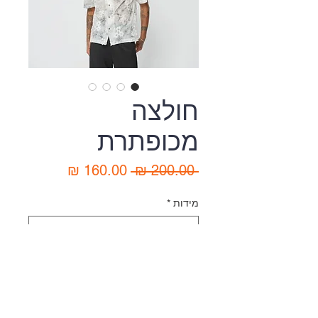
חולצה
מכופתרת
מחיר
מחיר
 ‏200.00 ‏₪ 
רגיל
מבצע
מידות
*
כמות
*